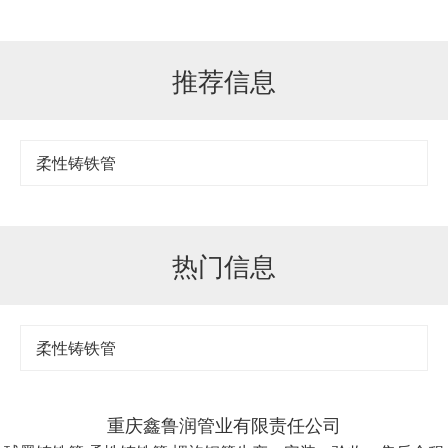
推荐信息
柔性铸铁管
热门信息
柔性铸铁管
重庆鑫鲁润管业有限责任公司