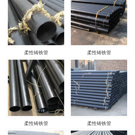
柔性铸铁管
柔性铸铁管
柔性铸铁管
柔性铸铁管