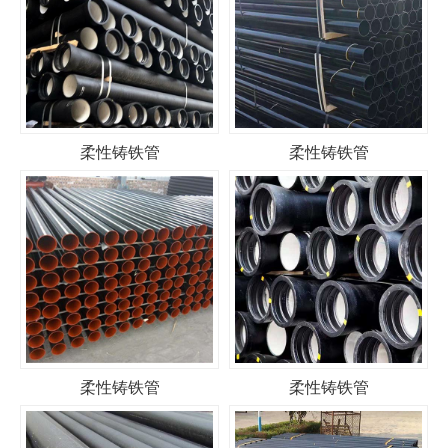
柔性铸铁管
柔性铸铁管
柔性铸铁管
柔性铸铁管