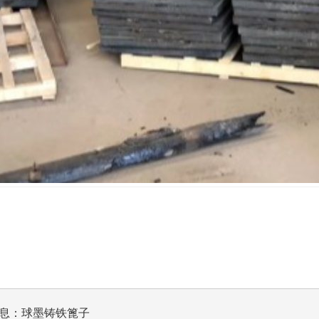
息：
球墨铸铁篦子