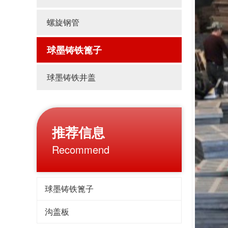
螺旋钢管
球墨铸铁篦子
球墨铸铁井盖
推荐信息
Recommend
球墨铸铁篦子
沟盖板