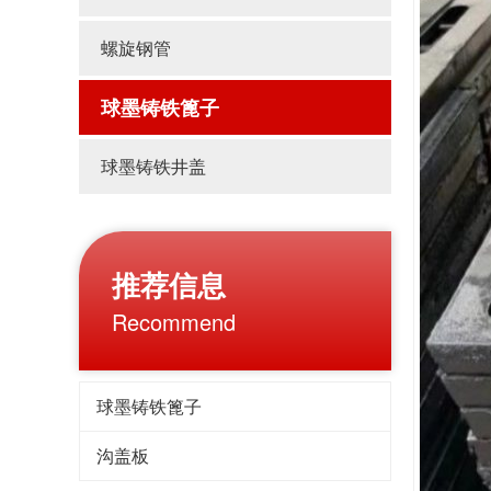
螺旋钢管
球墨铸铁篦子
球墨铸铁井盖
推荐信息
Recommend
球墨铸铁篦子
沟盖板