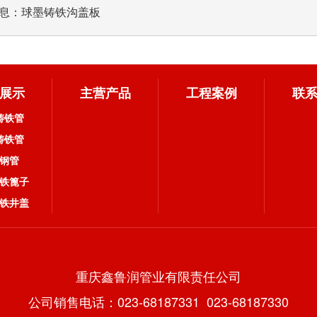
息：
球墨铸铁沟盖板
展示
主营产品
工程案例
联
铸铁管
铸铁管
钢管
铁篦子
铁井盖
重庆鑫鲁润管业有限责任公司
公司销售电话：023-68187331 023-68187330