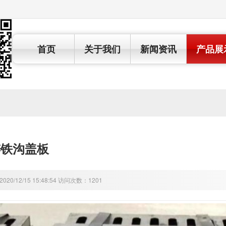
首页
关于我们
新闻资讯
产品展
铸铁沟盖板
20/12/15 15:48:54 访问次数：1201