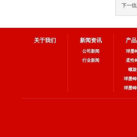
下一信
关于我们
新闻资讯
产品
公司新闻
球墨
行业新闻
柔性
螺旋
球墨铸
球墨铸