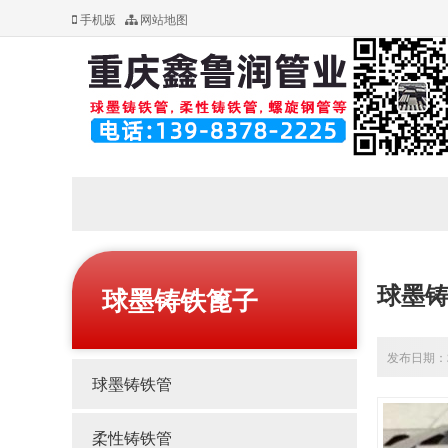
手机版
网站地图
球墨
球墨铸铁篦子
发布日期：20
球墨铸铁管
柔性铸铁管